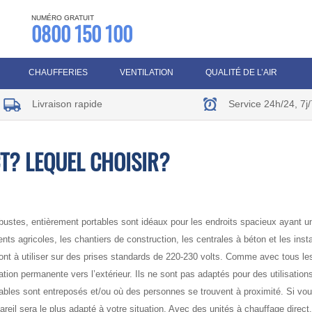
NUMÉRO GRATUIT
0800 150 100
CHAUFFERIES
VENTILATION
QUALITÉ DE L’AIR
Livraison rapide
Service 24h/24, 7j/
T? LEQUEL CHOISIR?
ustes, entièrement portables sont idéaux pour les endroits spacieux ayant 
ts agricoles, les chantiers de construction, les centrales à béton et les insta
sont à utiliser sur des prises standards de 220-230 volts. Comme avec tous le
ation permanente vers l’extérieur. Ils ne sont pas adaptés pour des utilisatio
es sont entreposés et/ou où des personnes se trouvent à proximité. Si vous
ppareil sera le plus adapté à votre situation. Avec des unités à chauffage direc