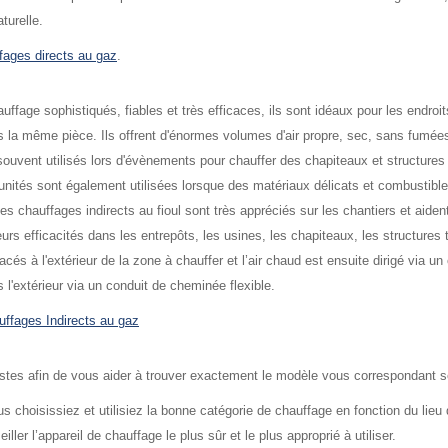
turelle.
fages directs au gaz
.
fage sophistiqués, fiables et très efficaces, ils sont idéaux pour les endroit
ns la même pièce. Ils offrent d'énormes volumes d'air propre, sec, sans fumée
souvent utilisés lors d'évènements pour chauffer des chapiteaux et structures
 unités sont également utilisées lorsque des matériaux délicats et combustibl
Les chauffages indirects au fioul sont très appréciés sur les chantiers et aident
rs efficacités dans les entrepôts, les usines, les chapiteaux, les structures te
és à l'extérieur de la zone à chauffer et l’air chaud est ensuite dirigé via un
l'extérieur via un conduit de cheminée flexible.
uffages Indirects au gaz
tes afin de vous aider à trouver exactement le modèle vous correspondant selo
us choisissiez et utilisiez la bonne catégorie de chauffage en fonction du lie
ler l’appareil de chauffage le plus sûr et le plus approprié à utiliser.