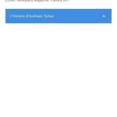
Echos, Workplace Magazine, Parlons RH.
L’histoire d’Andrews Sykes