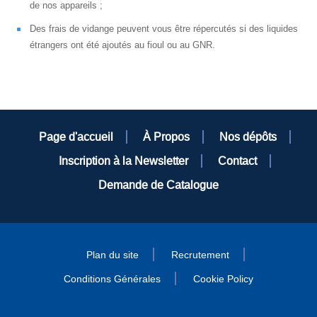
de nos appareils ;
Des frais de vidange peuvent vous être répercutés si des liquides
étrangers ont été ajoutés au fioul ou au GNR.
Page d'accueil
À Propos
Nos dépôts
Inscription à la Newsletter
Contact
Demande de Catalogue
Plan du site
Recrutement
Conditions Générales
Cookie Policy