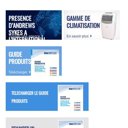
PRESENCE
GAMME DE
D’ANDREWS
CLIMATISATION
SYKES A
Trouver une agence
En savoir plus
L’INTERNATIONAL
GUIDE
PRODUITS
Télécharger
TELECHARGER LE GUIDE
PRODUITS