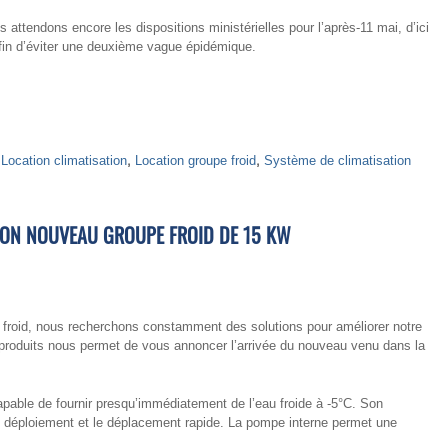
s attendons encore les dispositions ministérielles pour l’après-11 mai, d’ici
fin d’éviter une deuxième vague épidémique.
,
Location climatisation
,
Location groupe froid
,
Système de climatisation
SON NOUVEAU GROUPE FROID DE 15 KW
s froid, nous recherchons constamment des solutions pour améliorer notre
produits nous permet de vous annoncer l’arrivée du nouveau venu dans la
apable de fournir presqu’immédiatement de l’eau froide à -5°C. Son
le déploiement et le déplacement rapide. La pompe interne permet une