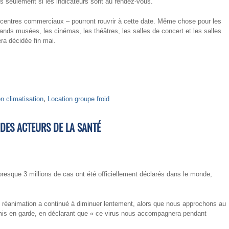
ais seulement si les indicateurs sont au rendez-vous.
 centres commerciaux – pourront rouvrir à cette date. Même chose pour les
ands musées, les cinémas, les théâtres, les salles de concert et les salles
era décidée fin mai.
n climatisation
,
Location groupe froid
DES ACTEURS DE LA SANTÉ
resque 3 millions de cas ont été officiellement déclarés dans le monde,
 réanimation a continué à diminuer lentement, alors que nous approchons au
is en garde, en déclarant que « ce virus nous accompagnera pendant