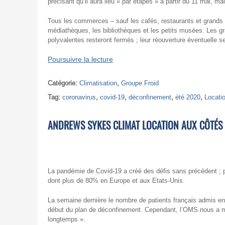
précisant qu’il aura lieu « par étapes » à partir du 11 mai, m
Tous les commerces – sauf les cafés, restaurants et grands
médiathèques, les bibliothèques et les petits musées. Les gr
polyvalentes resteront fermés ; leur réouverture éventuelle s
Poursuivre la lecture
Catégorie:
Climatisation
,
Groupe Froid
Tag:
coronavirus
,
covid-19
,
déconfinement
,
été 2020
,
Locatio
ANDREWS SYKES CLIMAT LOCATION AUX CÔTÉS 
La pandémie de Covid-19 a créé des défis sans précédent ; p
dont plus de 80% en Europe et aux Etats-Unis.
La semaine dernière le nombre de patients français admis en
début du plan de déconfinement. Cependant, l’OMS nous a m
longtemps ».